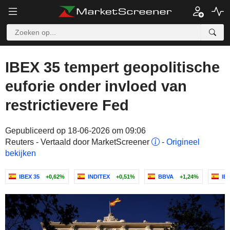
IBEX 35 tempert geopolitische
euforie onder invloed van
restrictievere Fed
Gepubliceerd op 18-06-2026 om 09:06
Reuters - Vertaald door MarketScreener
-
Origineel
bekijken
IBEX 35
+0,62%
INDITEX
+0,51%
BBVA
+1,24%
IB