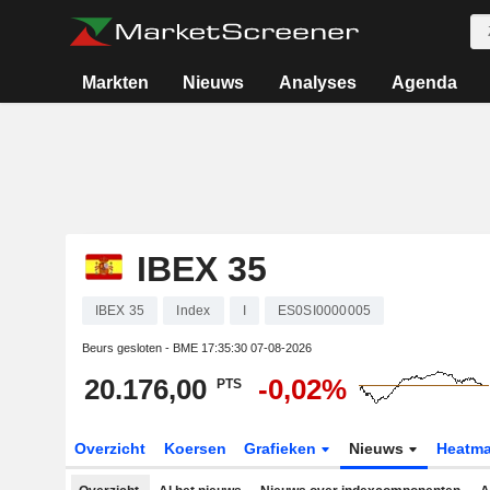
Markten
Nieuws
Analyses
Agenda
IBEX 35
IBEX 35
Index
I
ES0SI0000005
Beurs gesloten - BME
17:35:30 07-08-2026
20.176,00
-0,02%
PTS
Overzicht
Koersen
Grafieken
Nieuws
Heatm