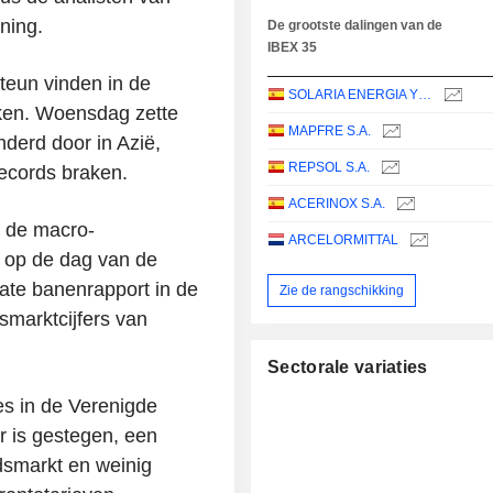
ning.
De grootste dalingen van de
IBEX 35
teun vinden in de
SOLARIA ENERGIA Y MEDIO AMBIENTE, S.A.
ken. Woensdag zette
MAPFRE S.A.
inderd door in Azië,
REPSOL S.A.
ecords braken.
ACERINOX S.A.
r de macro-
ARCELORMITTAL
r op de dag van de
vate banenrapport in de
Zie de rangschikking
smarktcijfers van
Sectorale variaties
es in de Verenigde
ar is gestegen, een
idsmarkt en weinig