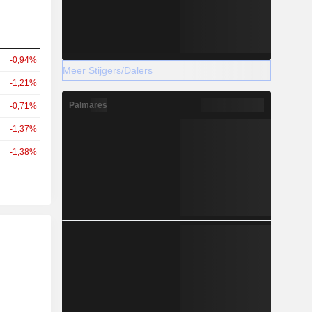
-0,94%
Meer Stijgers/Dalers
-1,21%
Palmares
-0,71%
-1,37%
-1,38%