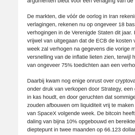
argumenten biedt voor een verlaging van de 
De markten, die vóór de oorlog in Iran reken
verlagingen, rekenen nu op ongeveer 18 bas
verhogingen in de Verenigde Staten dit jaar.
vrijwel van uitgegaan dat de ECB de kosten 
week zal verhogen na gegevens die vorige 
versnelling van de inflatie lieten zien, terwij
van ongeveer 75% toedichten aan een verhogi
Daarbij kwam nog enige onrust over cryptova
onder druk van verkopen door Strategy, een gr
in kas houdt, en door geruchten dat sommige
zouden afbouwen om liquiditeit vrij te make
van SpaceX volgende week. De bitcoin heeft 
daling van bijna 10% opgebouwd en bereikt
dieptepunt in twee maanden op 66.123 dollar