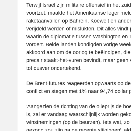
Terwijl Israël zijn militaire offensief in het z
voortzet, maakte het Amerikaanse leger mel
raketaanvallen op Bahrein, Koeweit en ander
verijdeld werden of mislukten. Dit alles vindt
waarin de diplomatie tussen Washington en 
vordert. Beide landen kondigden vorige week
akkoord aan om de oorlog te beëindigen, die
precair staakt-het-vuren bevindt, maar geen v
tot dusver ondertekend.
De Brent-futures reageerden opwaarts op de
conflict en stegen met 1% naar 94,74 dollar p
'Aangezien de richting van de olieprijs de h
is, zal er vandaag waarschijnlijk worden gek
winstnemingen (op de beurzen). Iets wat, zo
gezond zou zijn na de recente stijgingen', al