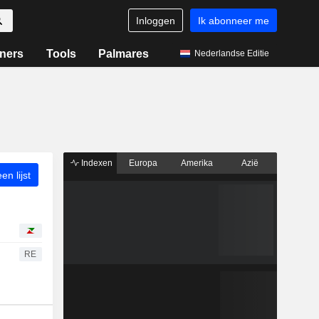
Inloggen
Ik abonneer me
ners
Tools
Palmares
Nederlandse Editie
Indexen
Europa
Amerika
Azië
n lijst
RE