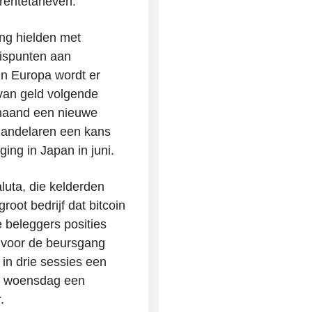
rentetarieven.
ing hielden met
ispunten aan
 In Europa wordt er
van geld volgende
maand een nieuwe
l handelaren een kans
ng in Japan in juni.
luta, die kelderden
oot bedrijf dat bitcoin
 beleggers posities
n voor de beursgang
in drie sessies een
e woensdag een
.