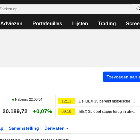
Adviezen
Portefeuilles
Lijsten
Trading
Scree
Toevoegen aan ee
Nabeurs
22:00:34
12:13
De IBEX 35 bereikt historische mijlpaal
20.189,72
+0,07%
09:16
IBEX 35 doet stapje terug in afwachting van Amerikaans banenrapport, weekwinst blijft in zicht
ap
Samenstelling
Derivaten