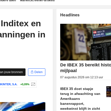
ndere talen
MarketScreener-artikels
Headlines
 Inditex en
anningen in
De IBEX 35 bereikt hist
mijlpaal
aan jouw bronnen
Delen
07 augustus 2026 om 12:13 uur
KINTER, S.A.
+0,09%
IBEX 35 doet stapje
terug in afwachting van
Amerikaans
banenrapport,
weekwinst blijft in zicht