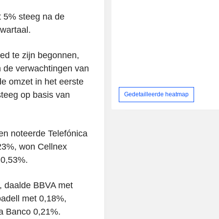
t 5% steeg na de
kwartaal.
ed te zijn begonnen,
n de verwachtingen van
e omzet in het eerste
 steeg op basis van
Gedetailleerde heatmap
en noteerde Telefónica
,23%, won Cellnex
 0,53%.
%, daalde BBVA met
badell met 0,18%,
ja Banco 0,21%.