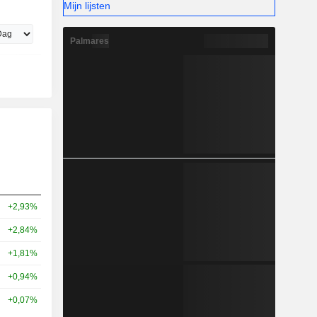
Mijn lijsten
Palmares
+2,93%
+2,84%
+1,81%
+0,94%
+0,07%