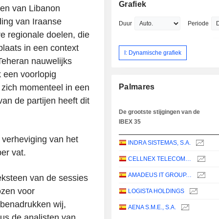
Grafiek
uiden van Libanon
ding van Iraanse
Duur
Periode
e regionale doelen, die
 plaats in een context
I: Dynamische grafiek
Teheran nauwelijks
 een voorlopig
 zich momenteel in een
Palmares
an de partijen heeft dit
De grootste stijgingen van de
IBEX 35
 verheviging van het
INDRA SISTEMAS, S.A.
er vat.
CELLNEX TELECOM, S.A.
AMADEUS IT GROUP, S.A.
oeksteen van de sessies
ozen voor
LOGISTA HOLDINGS
 benadrukken wij,
AENA S.M.E., S.A.
dus de analisten van