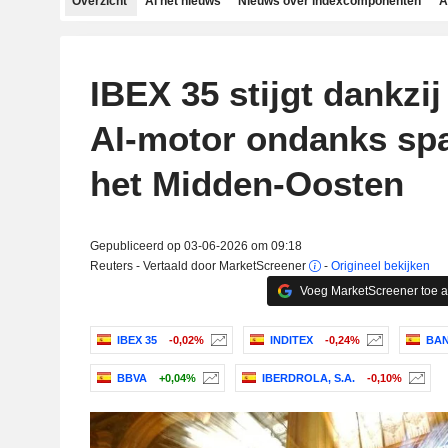
Overzicht
Al het nieuws
Nieuws over indexcomponenten
A
IBEX 35 stijgt dankzij
AI-motor ondanks sp
het Midden-Oosten
Gepubliceerd op 03-06-2026 om 09:18
Reuters - Vertaald door MarketScreener
-
Origineel bekijken
Voeg MarketScreener toe 
IBEX 35
-0,02%
INDITEX
-0,24%
BAN
BBVA
+0,04%
IBERDROLA, S.A.
-0,10%