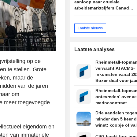
aanloop naar cruciale
arbeidsmarktcijfers Canada
en VS
Laatste nieuws
Laatste analyses
vrijstelling op de
Rheinmetall-topma
verwacht ATACMS-
en te stellen. Grote
inkomsten vanaf 20
ieken, maar de
Boxer-deal voor jaa
 midden van de jaren
Rheinmetall-topman
 naar om
ontevreden' over ve
lde meer toegevoegde
marinecontract
Drie aandelen tege
minder dan 5 keer d
winst: koopje of val
tellectueel eigendom en
sten van immateriële
CSG boekt fors hog