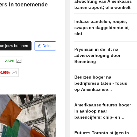
afwachting van Amerikaans
kers in toenemende
banenrapport; olie wankelt
Indiase aandelen, roepie,
swaps en daggeldrente bij
slot
aan jouw bronnen
Delen
Prysmian in de lift na
adviesverhoging door
Berenberg
+2,54%
-0,95%
Beurzen hoger na
bedrijfsresultaten - focus
op Amerikaanse
banencijfers en Iran
Amerikaanse futures hoger
in aanloop naar
banencijfers; chip- en
softwareaandelen trekken
aan
Futures Toronto stijgen in