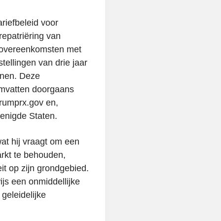
ariefbeleid voor
epatriëring van
t overeenkomsten met
stellingen van drie jaar
jnen. Deze
omvatten doorgaans
 Trumprx.gov en,
renigde Staten.
t hij vraagt om een
rkt te behouden,
eit op zijn grondgebied.
wijs een onmiddellijke
geleidelijke