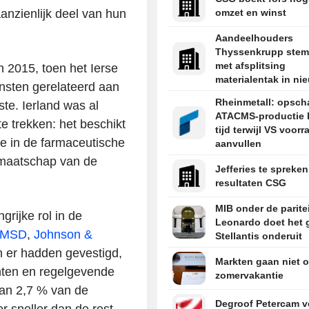
aanzienlijk deel van hun
omzet en winst
Aandeelhouders
Thyssenkrupp stem
met afsplitsing
n 2015, toen het Ierse
materialentak in ni
sten gerelateerd aan
herstructureringsr
Rheinmetall: opsch
ste. Ierland was al
ATACMS-productie 
e trekken: het beschikt
tijd terwijl VS voor
e in de farmaceutische
aanvullen
lidmaatschap van de
Jefferies te spreken
resultaten CSG
MIB onder de paritei
rijke rol in de
Leonardo doet het 
MSD
,
Johnson &
Stellantis onderuit
h er hadden gevestigd,
Markten gaan niet 
nten en regelgevende
zomervakantie
aan 2,7 % van de
Degroof Petercam v
r sneller dan de rest