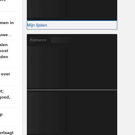
men in
Mijn lijsten
euwe
Palmares
onde
alen
kost
raden
 over
t;
goed,
op
erlaagt