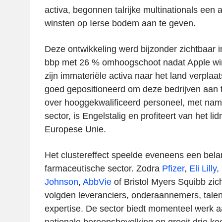
activa, begonnen talrijke multinationals een 
winsten op Ierse bodem aan te geven.
Deze ontwikkeling werd bijzonder zichtbaar i
bbp met 26 % omhoogschoot nadat Apple win
zijn immateriële activa naar het land verplaat
goed gepositioneerd om deze bedrijven aan t
over hooggekwalificeerd personeel, met nam
sector, is Engelstalig en profiteert van het 
Europese Unie.
Het clustereffect speelde eveneens een belang
farmaceutische sector. Zodra
Pfizer
,
Eli Lilly
,
Johnson
,
AbbVie
of Bristol Myers Squibb zic
volgden leveranciers, onderaannemers, tale
expertise. De sector biedt momenteel werk 
nationale beroepsbevolking en groeit drie kee