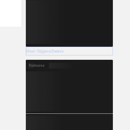
Meer Stijgers/Dalers
Palmares