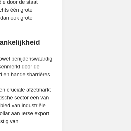
ie door de staat
chts één grote
 dan ook grote
ankelijkheid
 zowel benijdenswaardig
ekenmerkt door de
id en handelsbarrières.
en cruciale afzetmarkt
tische sector een van
bied van industriële
llar aan Ierse export
stig van