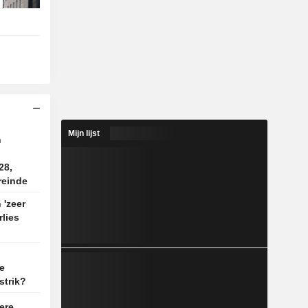
Mijn lijst
n
28,
reinde
 'zeer
rlies
n
e
strik?
ere