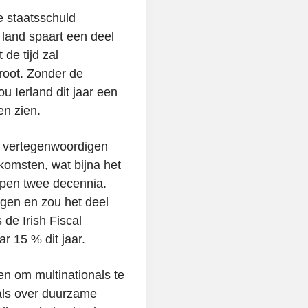
De staatsschuld
land spaart een deel
de tijd zal
groot. Zonder de
u Ierland dit jaar een
en zien.
g vertegenwoordigen
komsten, wat bijna het
open twee decennia.
ijgen en zou het deel
 de Irish Fiscal
r 15 % dit jaar.
en om multinationals te
nals over duurzame