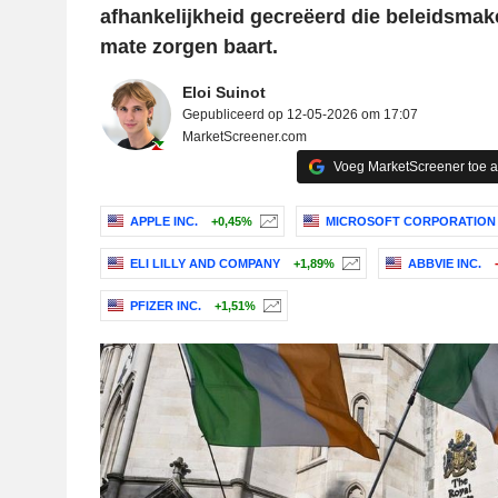
afhankelijkheid gecreëerd die beleidsma
mate zorgen baart.
Eloi Suinot
Gepubliceerd op 12-05-2026 om 17:07
MarketScreener.com
Voeg MarketScreener toe 
APPLE INC.
+0,45%
MICROSOFT CORPORATION
ELI LILLY AND COMPANY
+1,89%
ABBVIE INC.
PFIZER INC.
+1,51%