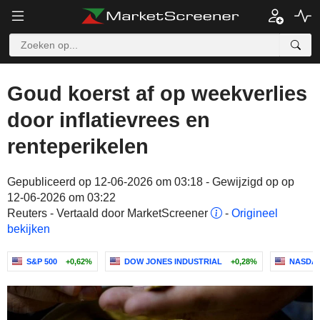
Goud koerst af op weekverlies
door inflatievrees en
renteperikelen
Gepubliceerd op 12-06-2026 om 03:18 - Gewijzigd op op
12-06-2026 om 03:22
Reuters - Vertaald door MarketScreener
-
Origineel
bekijken
S&P 500
+0,62%
DOW JONES INDUSTRIAL
+0,28%
NASDAQ