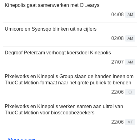
Kinepolis gaat samenwerken met O'Learys
04/08
AM
Umicore en Syensqo blinken uit na cijfers
02/08
AM
Degroof Petercam verhoogt koersdoel Kinepolis
27/07
AM
Pixelworks en Kinepolis Group slaan de handen ineen om
TrueCut Motion-formaat naar het grote publiek te brengen
22/06
CI
Pixelworks en Kinepolis werken samen aan uitrol van
TrueCut Motion voor bioscoopbezoekers
22/06
MT
Meer nieuws