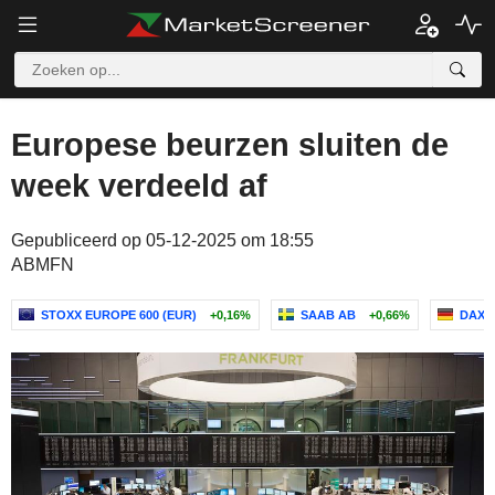
Europese beurzen sluiten de
week verdeeld af
Gepubliceerd op 05-12-2025 om 18:55
ABMFN
STOXX EUROPE 600 (EUR)
+0,16%
SAAB AB
+0,66%
DAX