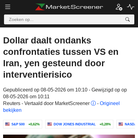
Dollar daalt ondanks
confrontaties tussen VS en
Iran, yen gesteund door
interventierisico
Gepubliceerd op 08-05-2026 om 10:10 - Gewijzigd op op
08-05-2026 om 10:11
Reuters - Vertaald door MarketScreener
-
Origineel
bekijken
S&P 500
+0,62%
DOW JONES INDUSTRIAL
+0,28%
NASDAQ