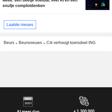
week: een beetje voetbal, veel AI en een
snufje complotdenken
Laatste nieuws
Beurs
Beursnieuws
Citi verhoogt koersdoel ING
+ 1.300.000
Al meer dan