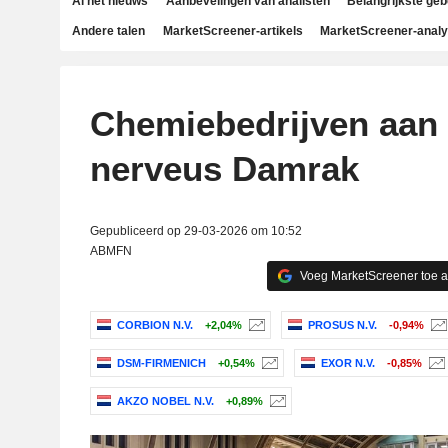
Al het nieuws
Aanbevelingen van analisten
Belangrijkste ge
Andere talen
MarketScreener-artikels
MarketScreener-anal
Chemiebedrijven aan
nerveus Damrak
Gepubliceerd op 29-03-2026 om 10:52
ABMFN
Voeg MarketScreener toe 
CORBION N.V.
+2,04%
PROSUS N.V.
-0,94%
DSM-FIRMENICH
+0,54%
EXOR N.V.
-0,85%
AKZO NOBEL N.V.
+0,89%