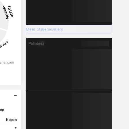
Meer Stijgers/Dalers
Palmares
op
Kopen
7