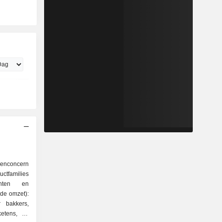
lenconcern
ctfamilies
de omzet):
r bakkers,
ketens, en