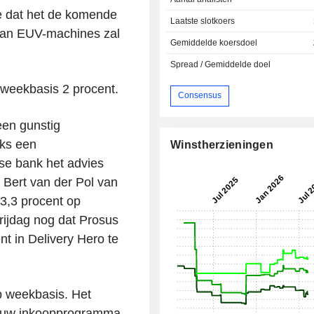
 dat het de komende
Laatste slotkoers
 aan EUV-machines zal
Gemiddelde koersdoel
Spread / Gemiddelde doel
 weekbasis 2 procent.
Consensus
een gunstig
nks een
Winstherzieningen
se bank het advies
Bert van der Pol van
3,3 procent op
ijdag nog dat Prosus
t in Delivery Hero te
 weekbasis. Het
ieuw inkoopprogramma