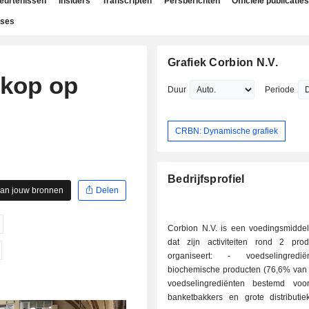
beurtenissen
Insiders
Transcripten
Persberichten
Officiële publicaties
yses
Grafiek Corbion N.V.
 kop op
Duur
Periode
CRBN: Dynamische grafiek
Bedrijfsprofiel
aan jouw bronnen
Delen
Corbion N.V. is een voedingsmidde
dat zijn activiteiten rond 2 produ
organiseert: - voedselingrediënten en
biochemische producten (76,6% van 
voedselingrediënten bestemd voo
banketbakkers en grote distributie