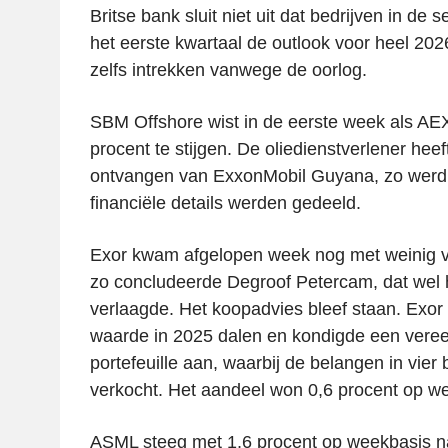
Britse bank sluit niet uit dat bedrijven in de se
het eerste kwartaal de outlook voor heel 2026
zelfs intrekken vanwege de oorlog.
SBM Offshore wist in de eerste week als AEX
procent te stijgen. De oliedienstverlener hee
ontvangen van ExxonMobil Guyana, zo werd
financiële details werden gedeeld.
Exor kwam afgelopen week nog met weinig ve
zo concludeerde Degroof Petercam, dat wel 
verlaagde. Het koopadvies bleef staan. Exor 
waarde in 2025 dalen en kondigde een vere
portefeuille aan, waarbij de belangen in vier
verkocht. Het aandeel won 0,6 procent op w
ASML steeg met 1,6 procent op weekbasis na