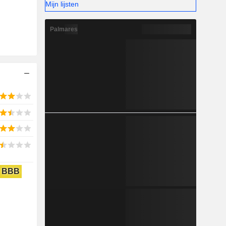
Mijn lijsten
Palmares
BBB