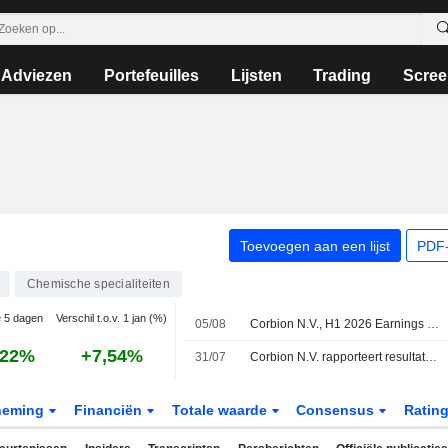
Adviezen
Portefeuilles
Lijsten
Trading
Scree
Toevoegen aan een lijst
PDF-
Chemische specialiteiten
e 5 dagen
Verschil t.o.v. 1 jan (%)
05/08
Corbion N.V., H1 2026 Earnings Call, Jul 31, 2026
,22%
+7,54%
31/07
Corbion N.V. rapporteert resultaten over de eerste helft van 2026
neming
Financiën
Totale waarde
Consensus
Ratin