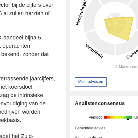
ctor bij de cijfers over
 al zullen herzien of
-aandeel bijna 5
ft opdrachten
 bekend, zonder dat
rrassende jaarcijfers,
Meer adviezen
het koersdoel
zag de intrinsieke
envoudiging van de
Analistenconsensus
 bedrijven worden
Verkoop
Ko
eekbasis.
Gemiddeld advies
dat het Zuid-
Aantal analisten