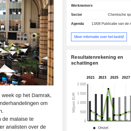
biochemische producten (melkzuur, g
Werknemers
enz. verkocht onder de merknaam 
voedings- en farmaceutische ing
Sector
Chemische spe
(23,4%). De geografische verdeling van de
Agenda
13/08
Publicatie van de resultat
omzet is als volgt: Nederland (2,9%
Midden-Oosten-Afrika (26,3%), 
Staten (36,3%), Noord-Amerika (17,1
Meer informatie over het bedrijf
(17,4%).
Resultatenrekening en
schattingen
 week op het Damrak,
 onderhandelingen om
n.
n de malaise te
r analisten over de