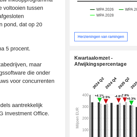
e voltooien tussen
afgesloten
n pond, dat op 20
Herzieningen van ramingen
na 5 procent.
Kwartaalomzet -
tabedrijven, maar
Afwijkingspercentage
gssoftware die onder
euws voor concurrenten
dels aantrekkelijk
 Investment Office.