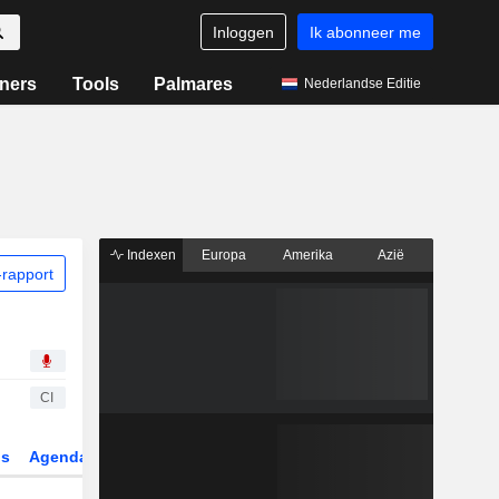
Inloggen
Ik abonneer me
ners
Tools
Palmares
Nederlandse Editie
Indexen
Europa
Amerika
Azië
rapport
CI
gs
Agenda
Sector
Derivaten
ETF's