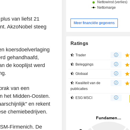
lus van liefst 21
Meer financiële gegevens
nt. AkzoNobel steeg
Ratings
n koersdoelverlaging
Trader
erd gehandhaafd,
Beleggings
an de kooplijst werd
ng.
Globaal
Kwaliteit van de
prak van een
publicaties
 in het Midden-Oosten.
ESG MSCI
arschijnlijk" en rekent
ese chemiebedrijven.
DSM-Firmenich. De