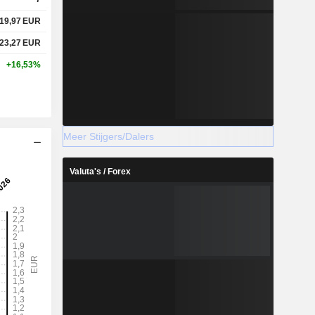
19,97
EUR
23,27
EUR
+16,53%
Meer Stijgers/Dalers
Valuta's / Forex