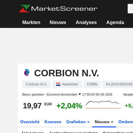
Markten
Nieuws
Analyses
Agenda
CORBION N.V.
Corbion N.V.
Aandelen
CRBN
NL0010583399
Beurs gesloten -
Euronext Amsterdam
17:55:00 06-08-2026
Variati
19,97
+2,04%
EUR
+5
Overzicht
Koersen
Grafieken
Nieuws
Onder