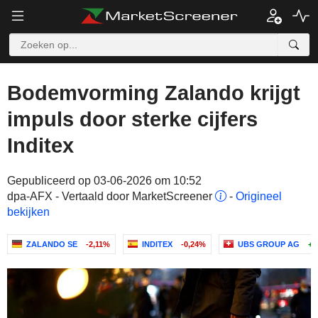
Bodemvorming Zalando krijgt
impuls door sterke cijfers
Inditex
Gepubliceerd op 03-06-2026 om 10:52
dpa-AFX - Vertaald door MarketScreener
-
Origineel
bekijken
ZALANDO SE
-2,11%
INDITEX
-0,24%
UBS GROUP AG
+0