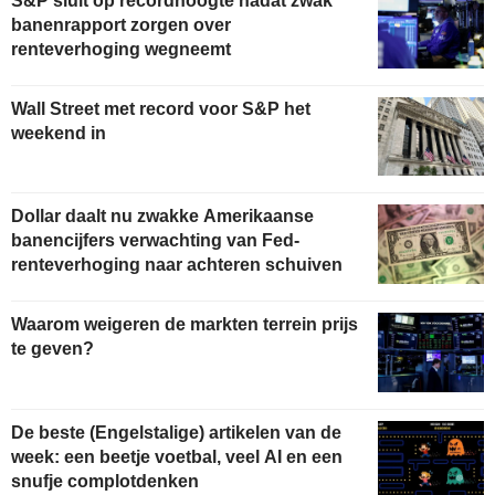
S&P sluit op recordhoogte nadat zwak
banenrapport zorgen over
renteverhoging wegneemt
Wall Street met record voor S&P het
weekend in
Dollar daalt nu zwakke Amerikaanse
banencijfers verwachting van Fed-
renteverhoging naar achteren schuiven
Waarom weigeren de markten terrein prijs
te geven?
De beste (Engelstalige) artikelen van de
week: een beetje voetbal, veel AI en een
snufje complotdenken