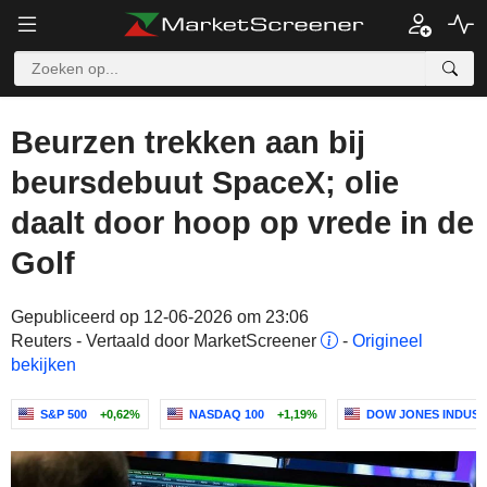
Beurzen trekken aan bij
beursdebuut SpaceX; olie
daalt door hoop op vrede in de
Golf
Gepubliceerd op 12-06-2026 om 23:06
Reuters - Vertaald door MarketScreener
-
Origineel
bekijken
S&P 500
+0,62%
NASDAQ 100
+1,19%
DOW JONES INDUST