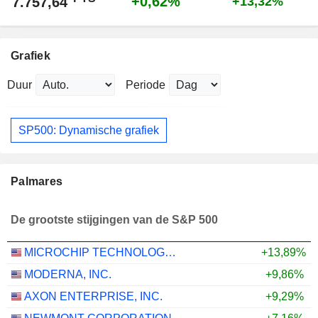
+0,62%
7.757,64
+13,32%
Grafiek
Duur
Periode
SP500: Dynamische grafiek
Palmares
De grootste stijgingen van de S&P 500
MICROCHIP TECHNOLOGY INCORPORATED
+13,89%
MODERNA, INC.
+9,86%
AXON ENTERPRISE, INC.
+9,29%