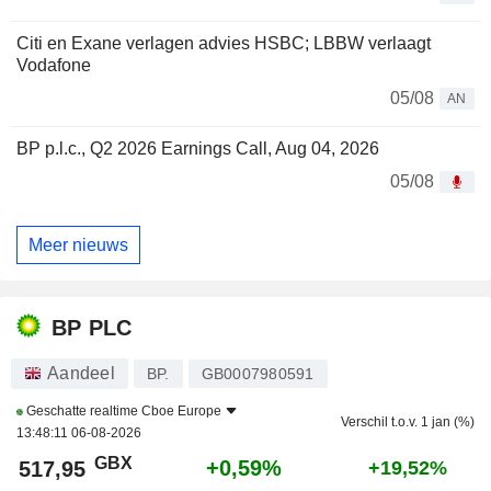
Citi en Exane verlagen advies HSBC; LBBW verlaagt
Vodafone
05/08
AN
BP p.l.c., Q2 2026 Earnings Call, Aug 04, 2026
05/08
Meer nieuws
BP PLC
Aandeel
BP.
GB0007980591
Geschatte realtime
Cboe Europe
Verschil t.o.v. 1 jan (%)
13:48:11 06-08-2026
GBX
+0,59%
517,95
+19,52%