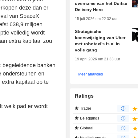
overname van het Duitse
erkopen deze dan er
Delivery Hero
eval van SpaceX
15 juli 2026 om 22:32 uur
iefst 638,9 miljoen
Strategische
tie volledig wordt
koerswijziging van Uber
aan extra kapitaal zou
met robotaxi's is al in
volle gang
19 april 2026 om 21:33 uur
ft begeleidende banken
te ondersteunen en
Meer analyses
extra kapitaal op te
Ratings
t welk pad er wordt
Trader
Beleggings
Globaal
Kwaliteit van de