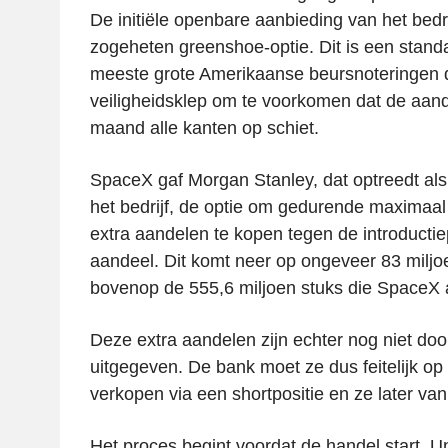
De initiële openbare aanbieding van het bedr
zogeheten greenshoe-optie. Dit is een stand
meeste grote Amerikaanse beursnoteringen d
veiligheidsklep om te voorkomen dat de aand
maand alle kanten op schiet.
SpaceX gaf Morgan Stanley, dat optreedt als 
het bedrijf, de optie om gedurende maximaal
extra aandelen te kopen tegen de introductiep
aandeel. Dit komt neer op ongeveer 83 miljo
bovenop de 555,6 miljoen stuks die SpaceX a
Deze extra aandelen zijn echter nog niet door
uitgegeven. De bank moet ze dus feitelijk o
verkopen via een shortpositie en ze later van
Het proces begint voordat de handel start. U