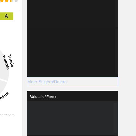
A
Meer Stijgers/Dalers
Valuta's / Forex