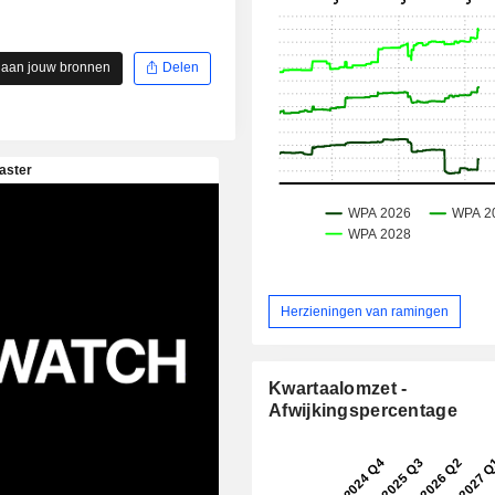
 aan jouw bronnen
Delen
Herzieningen van ramingen
Kwartaalomzet -
Afwijkingspercentage