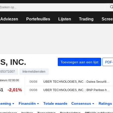
Adviezen
Portefeuilles
Lijsten
Trading
Scree
, INC.
Toevoegen aan een lijst
PDF-
353T1007
Internetdiensten
beurs
02:00:00
06/08
UBER TECHNOLOGIES, INC. : Daiwa Securities herhaalt het Neutraal advies
51
-2,01%
06/08
UBER TECHNOLOGIES, INC. : BNP Paribas handhaaft koopadvies
neming
Financiën
Totale waarde
Consensus
Ratings