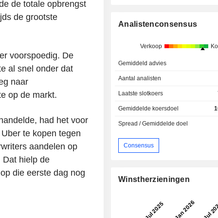
de de totale opbrengst
ijds de grootste
Analistenconsensus
Verkoop
Ko
er voorspoedig. De
Gemiddeld advies
te al snel onder dat
Aantal analisten
eg naar
e op de markt.
Laatste slotkoers
Gemiddelde koersdoel
1
 handelde, had het voor
Spread / Gemiddelde doel
 Uber te kopen tegen
rwriters aandelen op
Consensus
 Dat hielp de
op die eerste dag nog
Winstherzieningen