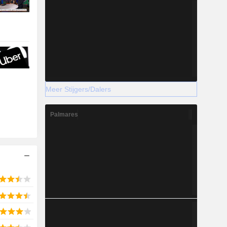
Meer Stijgers/Dalers
Palmares