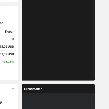
op
Kopen
50
75,02
USD
01,39
USD
+35,16%
Grondstoffen