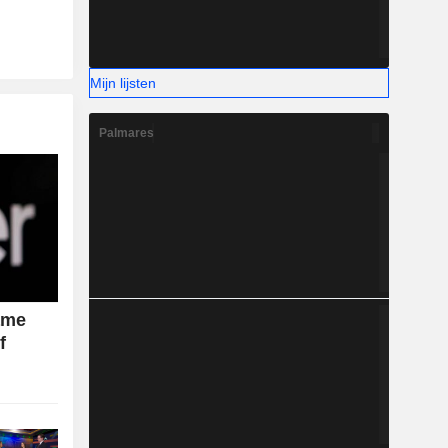
Mijn lijsten
Palmares
name
f