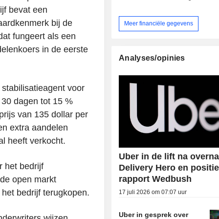
ijf bevat een
aardkenmerk bij de
Meer financiële gegevens
at fungeert als een
elenkoers in de eerste
Analyses/opinies
stabilisatieagent voor
 30 dagen tot 15 %
rijs van 135 dollar per
en extra aandelen
l heeft verkocht.
Uber in de lift na over
 het bedrijf
Delivery Hero en positie
rapport Wedbush
p de open markt
 het bedrijf terugkopen.
17 juli 2026 om 07:07 uur
Uber in gesprek over
nderwriters wijzen