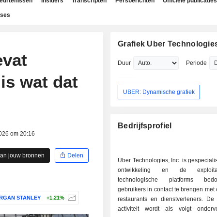
beurtenissen
Insiders
Transcripten
Persberichten
Officiële publicaties
yses
Grafiek Uber Technologies
vat
Duur
Periode
 is wat dat
UBER: Dynamische grafiek
Bedrijfsprofiel
2026 om 20:16
aan jouw bronnen
Delen
Uber Technologies, Inc. is gespeciali
ontwikkeling en de exploit
technologische platforms be
gebruikers in contact te brengen met 
RGAN STANLEY
+1,21%
restaurants en dienstverleners. De
activiteit wordt als volgt onderve