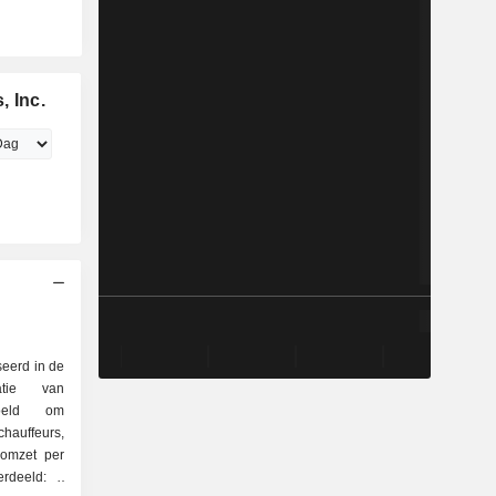
, Inc.
seerd in de
atie van
doeld om
chauffeurs,
 omzet per
rdeeld: -