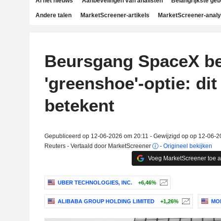
Al het nieuws
Aanbevelingen van analisten
Belangrijkste ge
Andere talen
MarketScreener-artikels
MarketScreener-anal
Beursgang SpaceX be
'greenshoe'-optie: dit
betekent
Gepubliceerd op 12-06-2026 om 20:11 - Gewijzigd op op 12-06-
Reuters - Vertaald door MarketScreener
-
Origineel bekijken
Voeg MarketScreener toe 
UBER TECHNOLOGIES, INC.
+6,46%
ALIBABA GROUP HOLDING LIMITED
+1,26%
MO