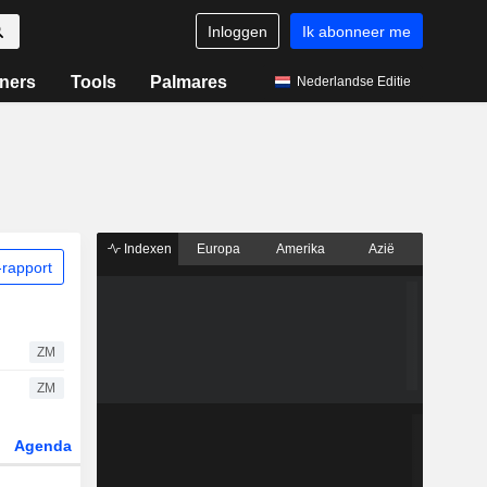
Inloggen
Ik abonneer me
ners
Tools
Palmares
Nederlandse Editie
Indexen
Europa
Amerika
Azië
rapport
ZM
ZM
Agenda
Sector
Derivaten
ETF's