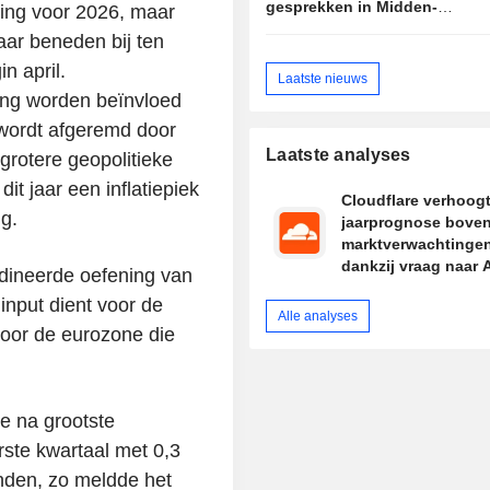
gesprekken in Midden-
ing voor 2026, maar
Oosten en
naar beneden bij ten
bedrijfsresultaten
n april.
Laatste nieuws
ting worden beïnvloed
wordt afgeremd door
Laatste analyses
grotere geopolitieke
dit jaar een inflatiepiek
Cloudflare verhoog
g.
jaarprognose bove
marktverwachtinge
dankzij vraag naar A
rdineerde oefening van
input dient voor de
Alle analyses
oor de eurozone die
e na grootste
ste kwartaal met 0,3
nden, zo meldde het