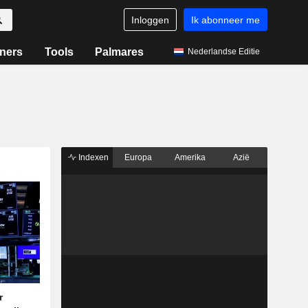
Inloggen
Ik abonneer me
ners
Tools
Palmares
Nederlandse Editie
Indexen
Europa
Amerika
Azië
r