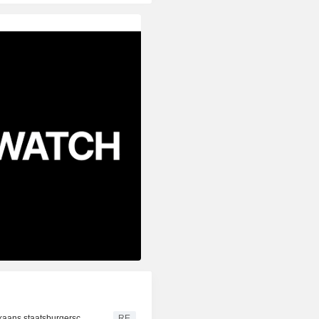
Trump ondertekent decreten om geboorterecht op Amerikaans staatsburgerschap te beperken, ondanks uitspraak Hooggerechtshof
RE