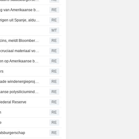
VEEHOUDERIJ-Chicago livestock futures dalen in kielzog van Amerikaanse beurscorrectie
RE
Marokko bereid tot samenwerking bij terugkeer minderjarigen uit Spanje, aldus staatsmedia
RE
MT
Regering-Trump overweegt decreet over autisme en vaccins, meldt Bloomberg News
RE
Trump onthult handelsmaatregelen ter bescherming van cruciaal materiaal voor zonnepanelen en halfgeleiders
RE
Dollar stijgt ten opzichte van yen terwijl beleggers wachten op Amerikaanse banencijfers
RE
rs
RE
Amerikaanse rechter dwingt Pentagon tot opheffen blokkade windenergieprojecten
RE
Trump ondertekent decreet ter bescherming van Amerikaanse polysiliciumindustrie
RE
Federal Reserve
RE
n
RE
e
RE
aatsburgerschap
RE