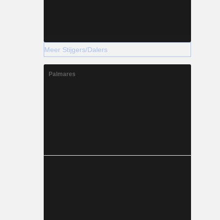
Meer Stijgers/Dalers
Palmares