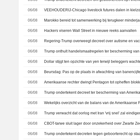
06/08
06/08
06/08
Hackers viseren Wall Street in nieuwe reeks aanvallen
06/08
06/08
06/08
06/08
Beursdag: Pas op de plaats in afwachting van banencijfe
06/08
06/08
06/08
Wekelijks overzicht van de balans van de Amerikaanse 
06/08
Trump verwacht dat oorlog met Iran 'vrij snel' zal eindige
06/08
CBOT-tarwe sluit lager door onzekerheid over Zwarte Ze
06/08
Trump ondertekent decreten tegen geboorterecht op st