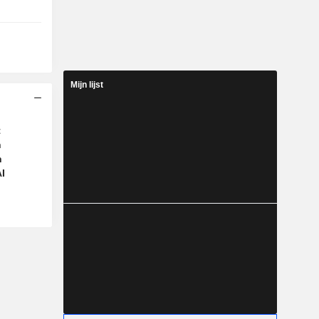
Mijn lijst
t
n
n
I