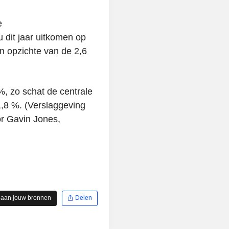
e
u dit jaar uitkomen op
en opzichte van de 2,6
 %, zo schat de centrale
,8 %. (Verslaggeving
or Gavin Jones,
 aan jouw bronnen
Delen