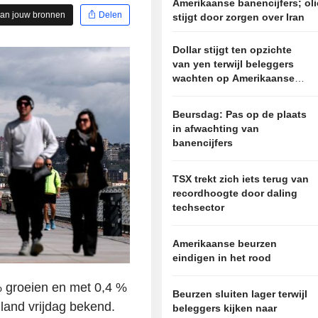
Amerikaanse banencijfers; oli
aan jouw bronnen
Delen
stijgt door zorgen over Iran
Dollar stijgt ten opzichte
van yen terwijl beleggers
wachten op Amerikaanse
banencijfers
Beursdag: Pas op de plaats
in afwachting van
banencijfers
TSX trekt zich iets terug van
recordhoogte door daling
techsector
Amerikaanse beurzen
eindigen in het rood
% groeien en met 0,4 %
Beurzen sluiten lager terwijl
land vrijdag bekend.
beleggers kijken naar