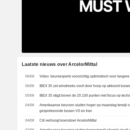
Laatste nieuws over ArcelorMittal
06/08
Video: beursexperts voorzichtig optimistisch voor langere
06/08
IBEX 35 zet winstreeks voort door hoop op akkoord tusse
05/08
IBEX 35 stijgt boven de 20.100 punten met focus op techs
04/08
Amerikaanse beurzen sluiten hoger op maandag terwijl ol
gespreksronde tussen VS en Iran
04/08
Citi verhoogt koersdoel ArcelorMittal
03/08
Amerikaanse beurzen sluiten hoger terwijl olieprijs daalt