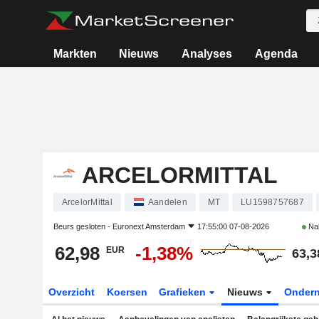
Markten
Nieuws
Analyses
Agenda
ARCELORMITTAL
ArcelorMittal
Aandelen
MT
LU1598757687
Beurs gesloten -
Euronext Amsterdam
17:55:00 07-08-2026
Na
62,98
-1,38%
EUR
63,3
Overzicht
Koersen
Grafieken
Nieuws
Onder