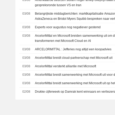
gespreksronde tussen VS en Iran
03/08
Belangrijkste middagberichten: marktkapitalisatie Amazon 
AstraZeneca en Bristol Myers Squibb bespreken naar verlu
dollar
03/08
Experts voor augustus nog negatiever gestemd
03/08
ArcelorMittal en Microsoft breiden samenwerking uit om d
transformeren met Microsoft Cloud en AI
03/08
ARCELORMITTAL : Jefferies nog altijd een koopadvies
03/08
ArcelorMittal breidt cloud-partnerschap met Microsoft uit
03/08
ArcelorMittal versterkt alliantie met Microsoft
03/08
ArcelorMittal breidt samenwerking met Microsoft uit voor d
03/08
ArcelorMittal breidt samenwerking met Microsoft uit op he
02/08
Drukke cijferweek op Damrak kent winnaars en verliezer