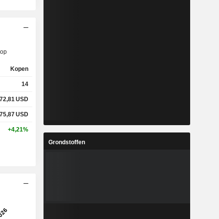
op
Kopen
14
72,81
USD
75,87
USD
+4,21%
Grondstoffen