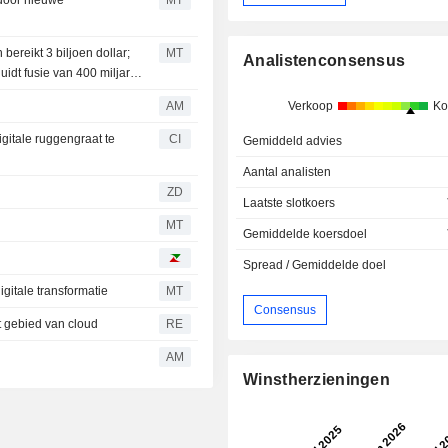
bereikt 3 biljoen dollar;
MT
Analistenconsensus
idt fusie van 400 miljard
AM
Verkoop
Ko
igitale ruggengraat te
CI
Gemiddeld advies
Aantal analisten
ZD
Laatste slotkoers
MT
Gemiddelde koersdoel
Spread / Gemiddelde doel
igitale transformatie
MT
Consensus
t gebied van cloud
RE
s
AM
Winstherzieningen