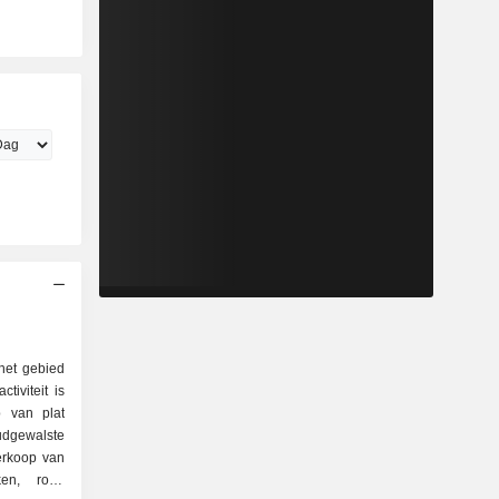
 het gebied
tiviteit is
udgewalste
ken, rond