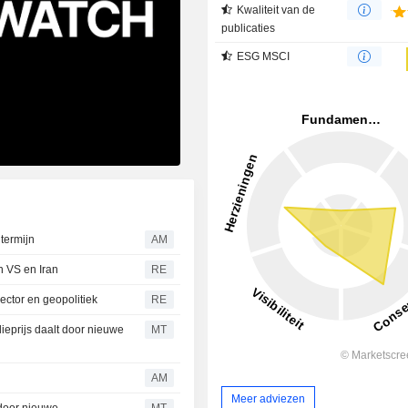
Kwaliteit van de
publicaties
ESG MSCI
 termijn
AM
n VS en Iran
RE
ector en geopolitiek
RE
ieprijs daalt door nieuwe
MT
AM
Meer adviezen
 door nieuwe
MT