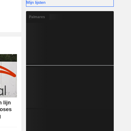
Mijn lijsten
Palmares
 lijn
noses
g