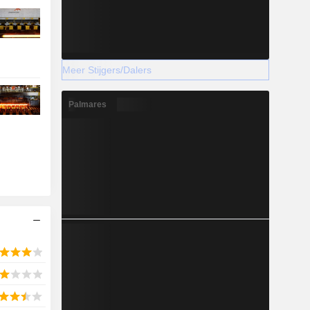
Meer Stijgers/Dalers
Palmares