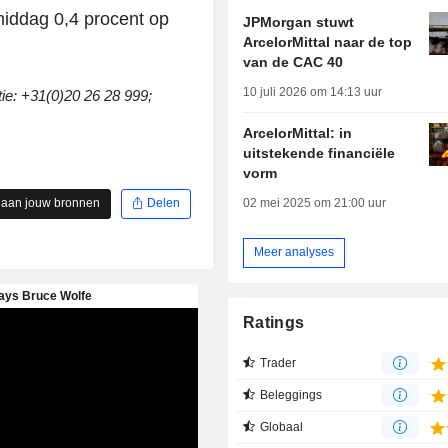
middag 0,4 procent op
JPMorgan stuwt
ArcelorMittal naar de top
van de CAC 40
10 juli 2026 om 14:13 uur
e: +31(0)20 26 28 999;
ArcelorMittal: in
uitstekende financiële
vorm
02 mei 2025 om 21:00 uur
 aan jouw bronnen
Delen
Meer analyses
Ratings
Trader
Beleggings
Globaal