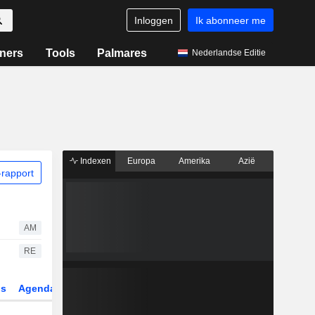
Inloggen
Ik abonneer me
ners
Tools
Palmares
Nederlandse Editie
Indexen
Europa
Amerika
Azië
rapport
AM
RE
gs
Agenda
Sector
Derivaten
ETF's