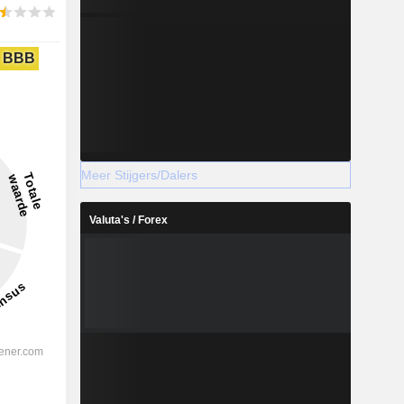
BBB
Meer Stijgers/Dalers
Valuta's / Forex