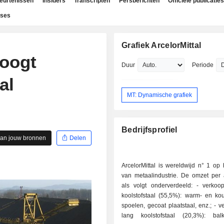
beurtenissen
Insiders
Transcripten
Persberichten
Officiële publicaties
yses
Grafiek ArcelorMittal
hoogt
Duur
Periode
al
MT: Dynamische grafiek
Bedrijfsprofiel
aan jouw bronnen
Delen
ArcelorMittal is wereldwijd n° 1 op
van metaalindustrie. De omzet per ac
als volgt onderverdeeld: - verkoop van plat
koolstofstaal (55,5%): warm- en ko
spoelen, gecoat plaatstaal, enz.; - verkoop van
lang koolstofstaal (20,3%): bal