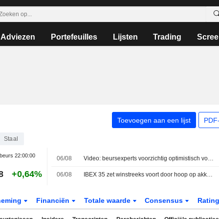
Adviezen
Portefeuilles
Lijsten
Trading
Scree
Toevoegen aan een lijst
PDF-
Staal
beurs
22:00:00
06/08
Video: beursexperts voorzichtig optimistisch voor langere termijn
8
+0,64%
06/08
IBEX 35 zet winstreeks voort door hoop op akkoord tussen VS en Iran
neming
Financiën
Totale waarde
Consensus
Ratin