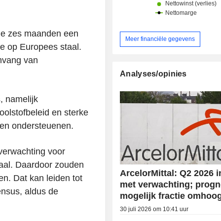
nde zes maanden een
Meer financiële gegevens
ie op Europees staal.
omvang van
Analyses/opinies
, namelijk
oolstofbeleid en sterke
ullen ondersteuenen.
verwachting voor
taal. Daardoor zouden
ArcelorMittal: Q2 2026 in
en. Dat kan leiden tot
met verwachting; prog
ensus, aldus de
mogelijk fractie omhoo
30 juli 2026 om 10:41 uur