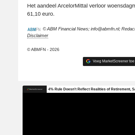
Het aandeel ArcelorMittal verloor woensdag
61,10 euro.
© ABM Financial News; info@abmfn.nl; Redacti
Disclaimer
© ABMFN - 2026
Voeg MarketScreener toe