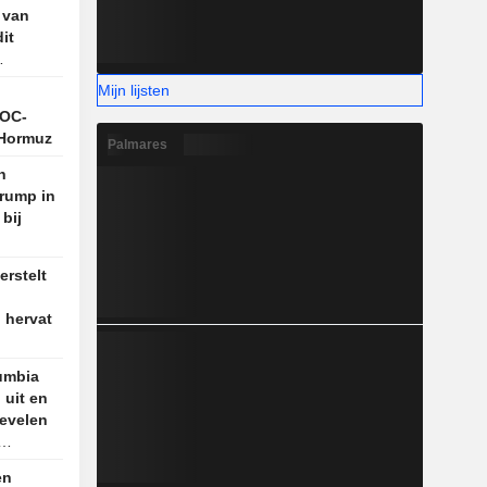
 van
it
Mijn lijsten
NOC-
 Hormuz
Palmares
n
rump in
 bij
dus
erstelt
 hervat
lumbia
 uit en
bevelen
en