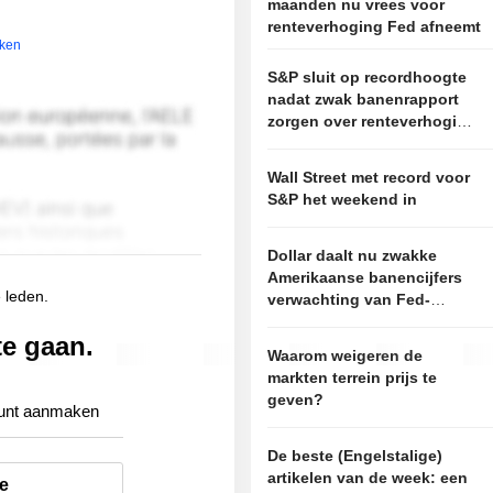
maanden nu vrees voor
renteverhoging Fed afneemt
jken
S&P sluit op recordhoogte
nadat zwak banenrapport
zorgen over renteverhoging
wegneemt
Wall Street met record voor
S&P het weekend in
Dollar daalt nu zwakke
Amerikaanse banencijfers
e leden.
verwachting van Fed-
renteverhoging naar
te gaan.
achteren schuiven
Waarom weigeren de
markten terrein prijs te
geven?
unt aanmaken
De beste (Engelstalige)
artikelen van de week: een
e