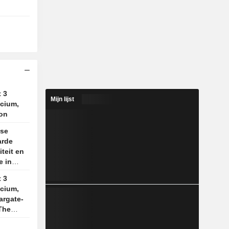
t 3
Mijn lijst
ncium,
ion
se
arde
iteit en
e in
t 3
ncium,
argate-
The
d