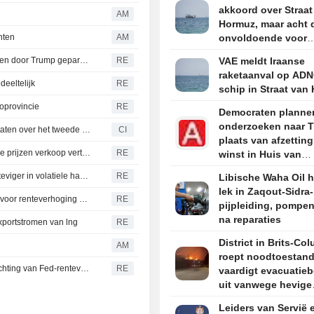
akkoord over Straat
AM
Hormuz, maar acht d
nten
AM
onvoldoende voor
heropening
SEC laat zaak wegens handel met voorkennis vallen tegen door Trump gepardonneerde zorgbestuurder
RE
VAE meldt Iraanse
raketaanval op AD
deeltelijk
RE
schip in Straat van
doprovincie
RE
Democraten planne
onderzoeken naar T
Paradigm Real Estate Investment Trust rapporteert resultaten over het tweede kwartaal en de eerste zes maanden eindigend op 30 juni 2026
CI
plaats van afzetting
Argentijnse boeren houden tarweoogst vast terwijl hogere prijzen verkoop vertragen
RE
winst in Huis van
Afgevaardigden, al
VEEHANDEL-CME levend vee verdeeld, 'feeder cattle' steviger in volatiele handel
RE
Libische Waha Oil h
bronnen
lek in Zaqout-Sidra-
TSX boekt grootste weekwinst in vier maanden nu vrees voor renteverhoging Fed afneemt
RE
pijpleiding, pompen
na reparaties
xportstromen van lng
RE
District in Brits-Co
AM
roept noodtoestand
Dollar daalt nu zwakke Amerikaanse banencijfers verwachting van Fed-renteverhoging naar achteren schuiven
RE
vaardigt evacuatie
uit vanwege hevige
natuurbrand
Leiders van Servië 