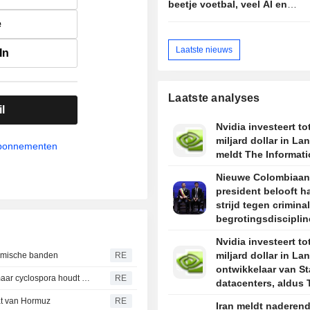
beetje voetbal, veel AI en
een snufje complotdenken
e
Laatste nieuws
In
Laatste analyses
l
Nvidia investeert to
miljard dollar in La
abonnementen
meldt The Informat
Nieuwe Colombiaan
president belooft h
strijd tegen criminal
begrotingsdisciplin
maidenspeech
Nvidia investeert to
miljard dollar in La
omische banden
RE
ontwikkelaar van St
Waarschuwingen voor salades in Michigan afgezwakt, maar cyclospora houdt consumenten en supermarkten in de greep
RE
datacenters, aldus 
Information
at van Hormuz
RE
Iran meldt naderen