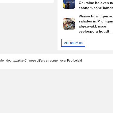
Oekraïne beloven 
economische band
Waarschuwingen vo
salades in Michiga
afgezwakt, maar
cyclospora houdt
consumenten en
supermarkten in de
Alle analyses
len door zwakke Chinese cijfers en zorgen over Fed-beleid