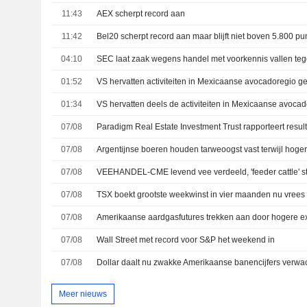
11:43
AEX scherpt record aan
11:42
Bel20 scherpt record aan maar blijft niet boven 5.800 pu
04:10
01:52
VS hervatten activiteiten in Mexicaanse avocadoregio ge
01:34
VS hervatten deels de activiteiten in Mexicaanse avoca
07/08
07/08
07/08
07/08
07/08
Amerikaanse aardgasfutures trekken aan door hogere e
07/08
Wall Street met record voor S&P het weekend in
07/08
Meer nieuws