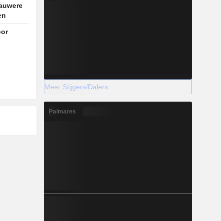
nauwere
en
or
n
 greep
Meer Stijgers/Dalers
Palmares