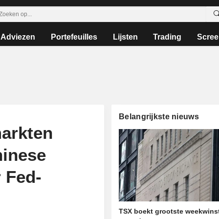
Adviezen
Portefeuilles
Lijsten
Trading
Scree
Belangrijkste nieuws
arkten
hinese
r Fed-
TSX boekt grootste weekwinst 