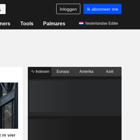
Inloggen
Ik abonneer me
ners
Tools
Palmares
Nederlandse Editie
Indexen
Europa
Amerika
Azië
in vier