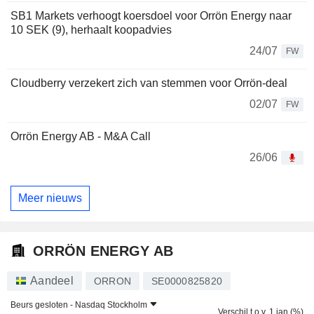
SB1 Markets verhoogt koersdoel voor Orrön Energy naar
10 SEK (9), herhaalt koopadvies
24/07
FW
Cloudberry verzekert zich van stemmen voor Orrön-deal
02/07
FW
Orrön Energy AB - M&A Call
26/06
Meer nieuws
ORRÖN ENERGY AB
Aandeel
ORRON
SE0000825820
Beurs gesloten -
Nasdaq Stockholm
Verschil t.o.v. 1 jan (%)