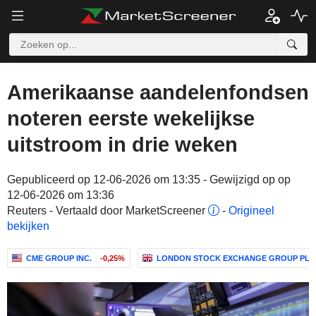
Amerikaanse aandelenfondsen
noteren eerste wekelijkse
uitstroom in drie weken
Gepubliceerd op 12-06-2026 om 13:35 - Gewijzigd op op
12-06-2026 om 13:36
Reuters - Vertaald door MarketScreener
-
Origineel
bekijken
CME GROUP INC.
-0,25%
LONDON STOCK EXCHANGE GROUP PLC