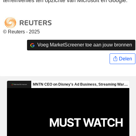
terreinverlies ten opzichte van Microsoft en Google.
© Reuters - 2025
Voeg MarketScreener toe aan jouw bronnen
Delen