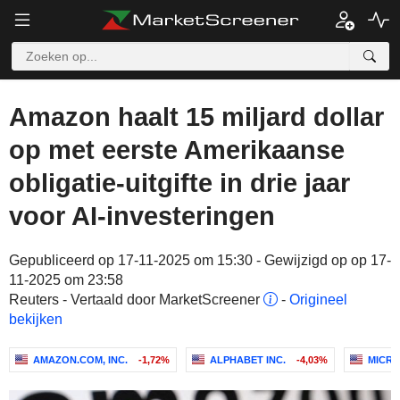
Amazon haalt 15 miljard dollar
op met eerste Amerikaanse
obligatie-uitgifte in drie jaar
voor AI-investeringen
Gepubliceerd op 17-11-2025 om 15:30 - Gewijzigd op op 17-
11-2025 om 23:58
Reuters - Vertaald door MarketScreener
-
Origineel
bekijken
AMAZON.COM, INC.
-1,72%
ALPHABET INC.
-4,03%
MICR