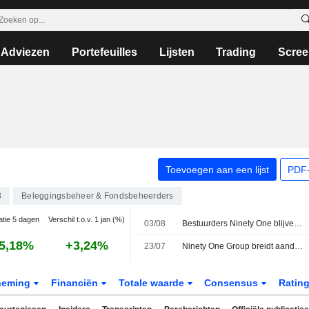
Adviezen
Portefeuilles
Lijsten
Trading
Scree
Toevoegen aan een lijst
PDF-
8
Beleggingsbeheer & Fondsbeheerders
atie 5 dagen
Verschil t.o.v. 1 jan (%)
03/08
Bestuurders Ninety One blijven aandelen inkopen
5,18%
+3,24%
23/07
Ninety One Group breidt aandeleninkoopprogramma uit naar beurs van Johannesburg
neming
Financiën
Totale waarde
Consensus
Ratin