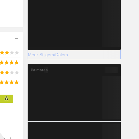
Meer Stijgers/Dalers
Palmares
A