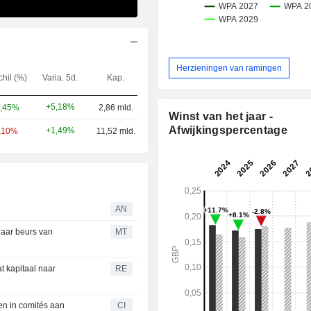
Herzieningen van ramingen
chil (%)
Varia. 5d.
Kap.
+5,18%
,45%
2,86 mld.
Winst van het jaar -
Afwijkingspercentage
+1,49%
,10%
11,52 mld.
AN
aar beurs van
MT
t kapitaal naar
RE
en in comités aan
CI