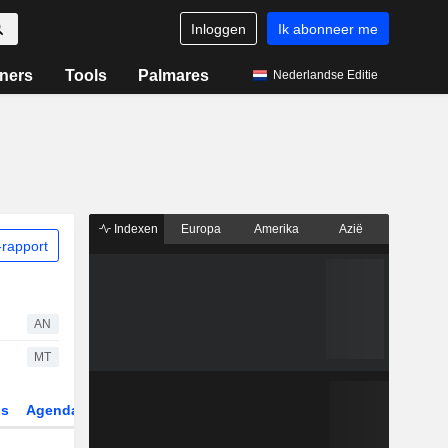
Inloggen
Ik abonneer me
ners
Tools
Palmares
Nederlandse Editie
Indexen
Europa
Amerika
Azië
rapport
AN
MT
gs
Agenda
Sector
Derivaten
ETF's