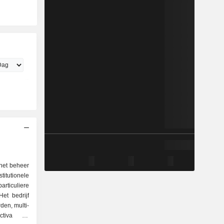
 het beheer
itutionele
rticuliere
et bedrijf
den, multi-
activa en