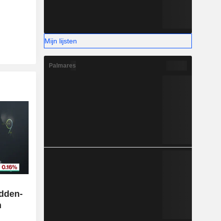
Mijn lijsten
Palmares
n
idden-
n