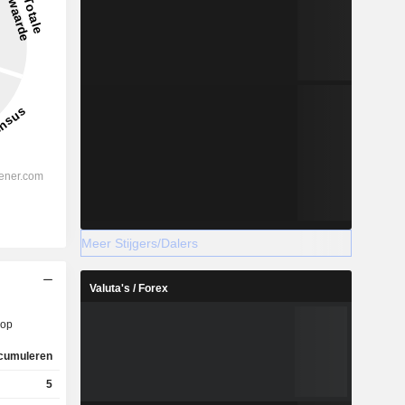
Meer Stijgers/Dalers
Valuta's / Forex
op
cumuleren
5