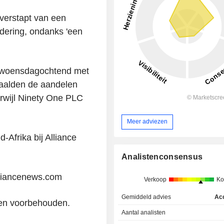
overstapt van een
adering, ondanks 'een
 woensdagochtend met
aalden de aandelen
rwijl Ninety One PLC
Meer adviezen
-Afrika bij Alliance
Analistenconsensus
liancenews.com
Verkoop
Ko
Gemiddeld advies
Ac
ten voorbehouden.
Aantal analisten