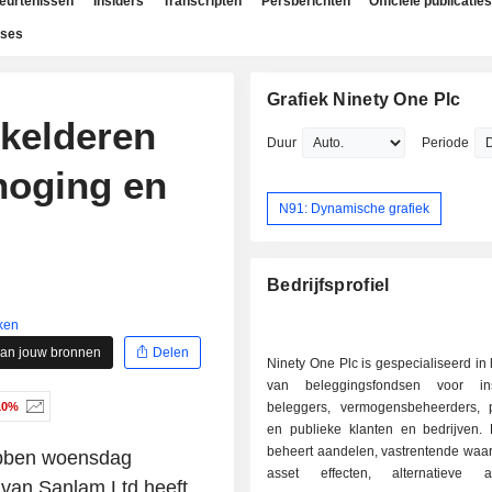
beurtenissen
Insiders
Transcripten
Persberichten
Officiële publicaties
yses
Grafiek Ninety One Plc
kelderen
Duur
Periode
hoging en
N91: Dynamische grafiek
Bedrijfsprofiel
ken
aan jouw bronnen
Delen
Ninety One Plc is gespecialiseerd in
van beleggingsfondsen voor inst
10%
beleggers, vermogensbeheerders, pa
en publieke klanten en bedrijven. H
beheert aandelen, vastrentende waar
ebben woensdag
asset effecten, alternatieve 
van Sanlam Ltd heeft