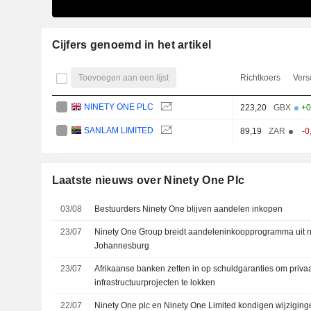
Cijfers genoemd in het artikel
Toevoegen aan een lijst
Richtkoers
Vers
NINETY ONE PLC
223,20
GBX
+0
SANLAM LIMITED
89,19
ZAR
-0
Laatste nieuws over Ninety One Plc
03/08
Bestuurders Ninety One blijven aandelen inkopen
23/07
Ninety One Group breidt aandeleninkoopprogramma uit n
Johannesburg
23/07
Afrikaanse banken zetten in op schuldgaranties om privaa
infrastructuurprojecten te lokken
22/07
Ninety One plc en Ninety One Limited kondigen wijziging