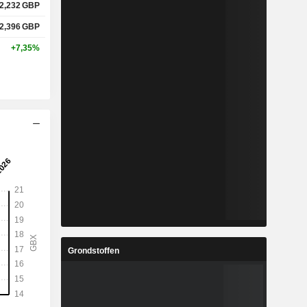
2,232
GBP
2,396
GBP
+7,35%
Grondstoffen