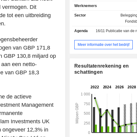
beleggingsfondsen. Eind maart 2025 had de
Werknemers
d vermogen. Dit
groep 130,8 miljard GBP aan activa i
de tot een uitbreiding
Sector
Beleggin
Fonds
en.
Agenda
16/11
Publicatie van de resultat
ogensbeheerder
Meer informatie over het bedrijf
mogen van GBP 171,8
an GBP 130,8 miljard op
 aan een netto-
Resultatenrekening en
me van GBP 18,3
schattingen
e de actieve
nvestment Management
permanente
nlam Investments UK
n ongeveer 12,3% in