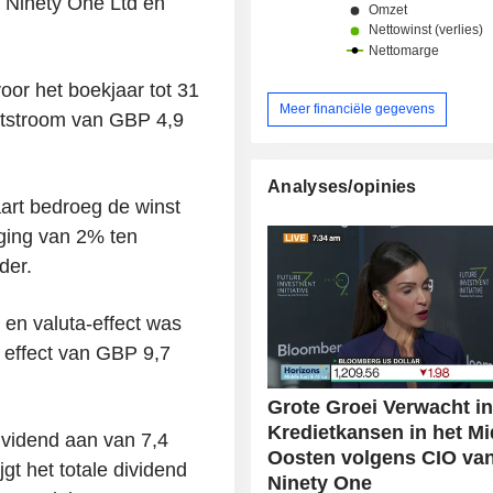
 Ninety One Ltd en
oor het boekjaar tot 31
Meer financiële gegevens
itstroom van GBP 4,9
Analyses/opinies
art bedroeg de winst
jging van 2% ten
der.
 en valuta-effect was
 effect van GBP 9,7
Grote Groei Verwacht i
Kredietkansen in het M
vidend aan van 7,4
Oosten volgens CIO va
gt het totale dividend
Ninety One