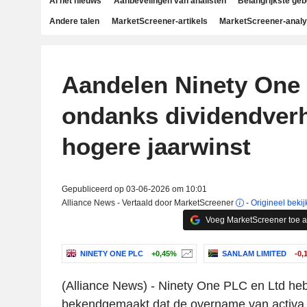
Al het nieuws
Aanbevelingen van analisten
Belangrijkste ge
Andere talen
MarketScreener-artikels
MarketScreener-anal
Aandelen Ninety One 
ondanks dividendver
hogere jaarwinst
Gepubliceerd op 03-06-2026 om 10:01
Alliance News - Vertaald door MarketScreener
-
Origineel bekij
Voeg MarketScreener toe 
NINETY ONE PLC
+0,45%
SANLAM LIMITED
-0,
(Alliance News) - Ninety One PLC en Ltd h
bekendgemaakt dat de overname van activa 