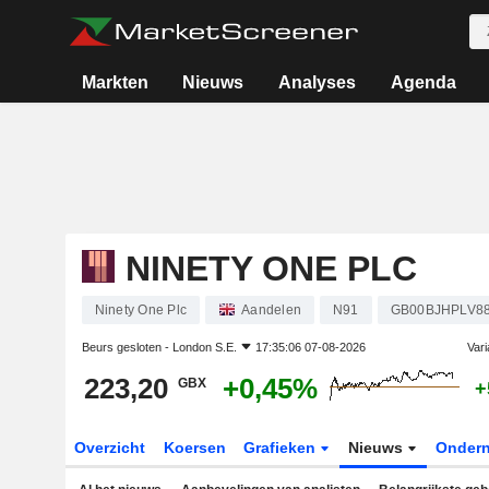
Markten
Nieuws
Analyses
Agenda
NINETY ONE PLC
Ninety One Plc
Aandelen
N91
GB00BJHPLV8
Beurs gesloten -
London S.E.
17:35:06 07-08-2026
Vari
223,20
+0,45%
GBX
+
Overzicht
Koersen
Grafieken
Nieuws
Onder